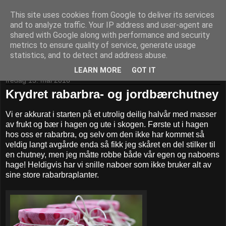
This site uses cookies from Google to deliver its services
Kom til bords!
and to analyze traffic. Your IP address and user-agent are
shared with Google along with performance and security
metrics to ensure quality of service, generate usage
statistics, and to detect and address abuse.
▼
LEARN MORE
GOT IT
fredag 13. mai 2016
Krydret rabarbra- og jordbærchutney
Vi er akkurat i starten på et utrolig deilig halvår med masser
av frukt og bær i hagen og ute i skogen. Første ut i hagen
hos oss er rabarbra, og selv om den ikke har kommet så
veldig langt avgårde enda så fikk jeg skåret en del stilker til
en chutney, men jeg måtte robbe både vår egen og naboens
hage! Heldigvis har vi snille naboer som ikke bruker alt av
sine store rabarbraplanter.