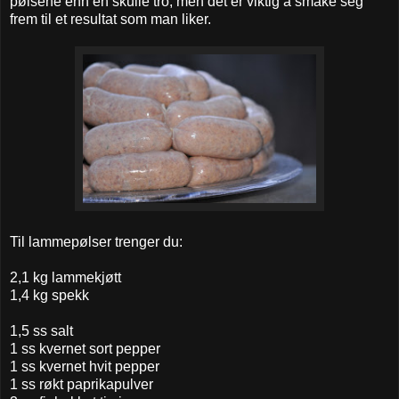
pølsene enn en skulle tro, men det er viktig å smake seg
frem til et resultat som man liker.
Til lammepølser trenger du:
2,1 kg lammekjøtt
1,4 kg spekk
1,5 ss salt
1 ss kvernet sort pepper
1 ss kvernet hvit pepper
1 ss røkt paprikapulver