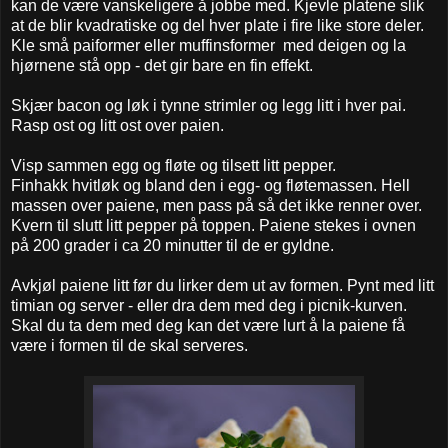
kan de være vanskeligere å jobbe med. Kjevle platene slik
at de blir kvadratiske og del hver plate i fire like store deler.
Kle små paiformer eller muffinsformer med deigen og la
hjørnene stå opp - det gir bare en fin effekt.
Skjær bacon og løk i tynne strimler og legg litt i hver pai.
Rasp ost og litt ost over paien.
Visp sammen egg og fløte og tilsett litt pepper.
Finhakk hvitløk og bland den i egg- og fløtemassen. Hell
massen over paiene, men pass på så det ikke renner over.
Kvern til slutt litt pepper på toppen. Paiene stekes i ovnen
på 200 grader i ca 20 minutter til de er gyldne.
Avkjøl paiene litt før du lirker dem ut av formen. Pynt med litt
timian og server - eller dra dem med deg i picnik-kurven.
Skal du ta dem med deg kan det være lurt å la paiene få
være i formen til de skal serveres.