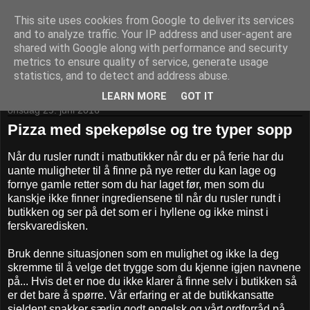
This site uses cookies from Google to deliver its services
Kom til bords!
and to analyze traffic. Your IP address and user-agent are
shared with Google along with performance and security
metrics to ensure quality of service, generate usage
statistics, and to detect and address abuse.
▼
LEARN MORE
GOT IT
onsdag 29. juni 2016
Pizza med spekepølse og tre typer sopp
Når du rusler rundt i matbutikker når du er på ferie har du
uante muligheter til å finne på nye retter du kan lage og
fornye gamle retter som du har laget før, men som du
kanskje ikke finner ingrediensene til når du rusler rundt i
butikken og ser på det som er i hyllene og ikke minst i
ferskvaredisken.
Bruk denne situasjonen som en mulighet og ikke la deg
skremme til å velge det trygge som du kjenne igjen navnene
på... Hvis det er noe du ikke klarer å finne selv i butikken så
er det bare å spørre. Vår erfaring er at de butikkansatte
sjeldent snakker særlig godt engelsk og vårt ordforråd på