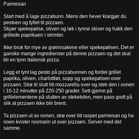
Parmesan
Start med å lage pizzabunn. Mens den hever klargjør du
pestoen og fyllet til pizzaen.
Skjær spekepølse, oliven og løk i tynne skiver og hakk den
grillede paprikaen i strimler.
Ikke bruk for mye av grønnsakene eller spekepølsen. Det er
ganske mange ingredienser på denne pizzaen og det skal
bli en tynn italiensk pizza.
Legg et tynt lag pesto på pizzabunnen og fordel grillet
paprika, oliven, charlottløt, sopp og spekepølsen over
pizzaen. Strø til slutt litt mozzarella over og stek den i ovnen
i 10-12 minutter på 220-250 grader. Sett gjerne på
grillelementene på slutten av steketiden, men pass godt på
slik at pizzaen ikke blir brent.
Ta pizzaen ut av ovnen, strø over litt raspet parmesan og ha
noen kvister rosmarin ut over pizzaen. Server med det
samme.