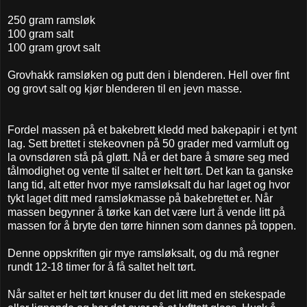
250 gram ramsløk
100 gram salt
100 gram grovt salt
Grovhakk ramsløken og putt den i blenderen. Hell over fint
og grovt salt og kjør blenderen til en jevn masse.
Fordel massen på et bakebrett kledd med bakepapir i et tynt
lag. Sett brettet i stekeovnen på 50 grader med varmluft og
la ovnsdøren stå på gløtt. Nå er det bare å smøre seg med
tålmodighet og vente til saltet er helt tørt. Det kan ta ganske
lang tid, alt etter hvor mye ramsløksalt du har laget og hvor
tykt laget ditt med ramsløkmasse på bakebrettet er. Når
massen begynner å tørke kan det være lurt å vende litt på
massen for å bryte den tørre hinnen som dannes på toppen.
Denne oppskriften gir mye ramsløksalt, og du må regner
rundt 12-18 timer for å få saltet helt tørt.
Når saltet er helt tørt knuser du det litt med en stekespade