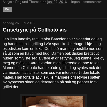
Asbjørn Reglund Thorsen
on
juni 29, 2016
Ingen kommentarer:
Del
søndag 26. juni 2016
Grisetryne på Collbató vis
I en liten landsby rett utenfor Barcelona var svigerfar og jeg
og handlet inn til grilling i vår spanske feriehage. I kjøtt- og
ostedisken kom en lokal Collbató-mann og bestilte noe som
så ut som en haug med hud. Damen bak disken brettet ut
huden som viste seg å være et grisetryne. Jeg kunne ikke dy
meg og måtte spørre hvordan man tilberedte denne retten.
Mannen fra Collbató hadde både god tid og syntes nok det
var morsomt at turister som oss var interessert i den lokale
maten. Han fortalte at vi skulle marinere grisetryne i saften
av nypresset sitron og deretter ha på salt og pepper før vi
grillet den.