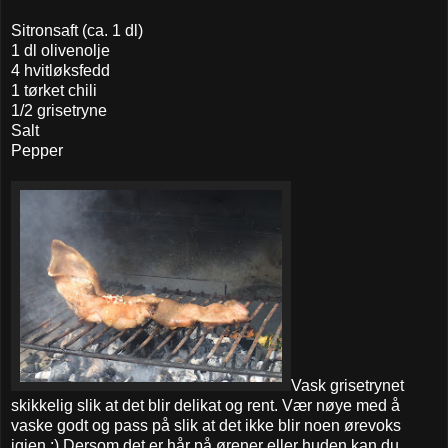
Sitronsaft (ca. 1 dl)
1 dl olivenolje
4 hvitløksfedd
1 tørket chili
1/2 grisetryne
Salt
Pepper
Vask grisetrynet
skikkelig slik at det blir delikat og rent. Vær nøye med å
vaske godt og pass på slik at det ikke blir noen ørevoks
igjen ;) Dersom det er hår på ørener eller huden kan du