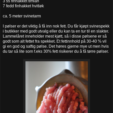
3 ss finhakket timian
7 fedd finhakket hvitløk
ca. 5 meter svinetarm
I pølser er det viktig å få inn nok fett. Du får kjøpt svinespekk
i butikker med godt utvalg eller du kan ta en tur til en slakter.
Lammelåret inneholder mest kjøtt, så i disse pølsene er så
godt som alt fettet fra spekket. Et fettinnhold på 30-40 % vil
gi en god og saftig pølse. Det høres gjerne mye ut men hvis
du tar så lite som f.eks 30% fett risikerer du å få tørre pølser.