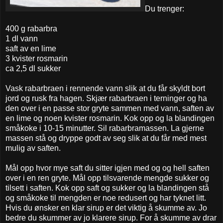
Du trenger:
400 g rabarbra
1 dl vann
saft av en lime
3 kvister rosmarin
ca 2,5 dl sukker
Vask rabarbraen i rennende vann slik at du får skyldt bort
jord og rusk fra hagen. Skjær rabarbraen i terninger og ha
den over i en passe stor gryte sammen med vann, saften av
en lime og noen kvister rosmarin. Kok opp og la blandingen
småkoke i 10-15 minutter. Sil rabarbramassen. La gjerne
massen stå og dryppe godt av seg slik at du får med mest
mulig av saften.
Mål opp hvor mye saft du sitter igjen med og og hell saften
over i en ren gryte. Mål opp tilsvarende mengde sukker og
tilsett i saften. Kok opp saft og sukker og la blandingen stå
og småkoke til mengden er noe redusert og har tyknet litt.
Hvis du ønsker en klar sirup er det viktig å skumme av. Jo
bedre du skummer av jo klarere sirup. For å skumme av drar