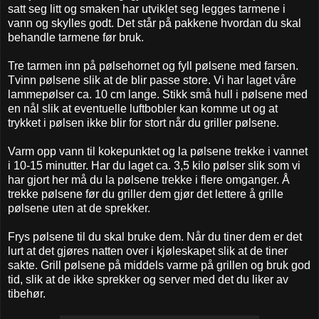
satt seg litt og smaken har utviklet seg legges tarmene i
vann og skylles godt. Det står på pakkene hvordan du skal
behandle tarmene før bruk.
Tre tarmen inn på pølsehornet og fyll pølsene med farsen.
Tvinn pølsene slik at de blir passe store. Vi har laget våre
lammepølser ca. 10 cm lange. Stikk små hull i pølsene med
en nål slik at eventuelle luftbobler kan komme ut og at
trykket i pølsen ikke blir for stort når du griller pølsene.
Varm opp vann til kokepunktet og la pølsene trekke i vannet
i 10-15 minutter. Har du laget ca. 3,5 kilo pølser slik som vi
har gjort her må du la pølsene trekke i flere omganger. Å
trekke pølsene før du griller dem gjør det lettere å grille
pølsene uten at de sprekker.
Frys pølsene til du skal bruke dem. Når du tiner dem er det
lurt at det gjøres natten over i kjøleskapet slik at de tiner
sakte. Grill pølsene på middels varme på grillen og bruk god
tid, slik at de ikke sprekker og server med det du liker av
tibehør.