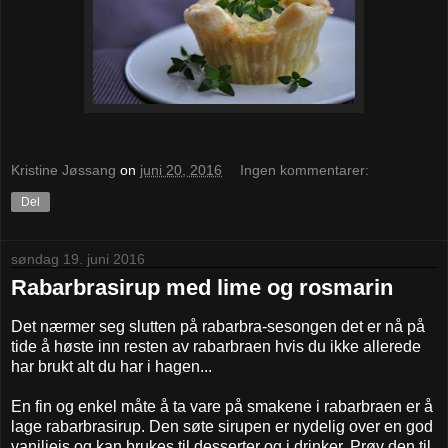
Kristine Jøssang
on
juni 20, 2016
Ingen kommentarer:
Del
søndag 19. juni 2016
Rabarbrasirup med lime og rosmarin
Det nærmer seg slutten på rabarbra-sesongen det er nå på
tide å høste inn resten av rabarbraen hvis du ikke allerede
har brukt alt du har i hagen...
En fin og enkel måte å ta vare på smakene i rabarbraen er å
lage rabarbrasirup. Den søte sirupen er nydelig over en god
vaniljeis og kan brukes til desserter og i drinker. Prøv den til