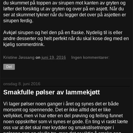
du skummet på toppen av sirupen mot kanten av gryten og
løfter det forsiktig ut av gryten og over på en asjett. Når du
ser at skummet tykner når du legger det over på asjetten er
sirupen ferdig.
Avkjøl sirupen og hel den på en flaske. Nydelig til is eller
andre desserter og helt perfekt når du skal kose deg med en
kjølig sommerdrink.
Kristine Jøssang
on
juni 19, 2016
Ingen kommentarer:
Del
onsdag 8. juni 2016
Smakfulle pølser av lammekjøtt
Vi lager pølser noen ganger i året og synes det er både
morsomt og spennende. Det er ikke alltid det er like
vellykket, men vi har etter en del prøving og feiling funnet
noen oppskrifter som vi synes er gode. En ting vi raskt lærte
oss var at det skal mer krydder og smakstilsetninger i