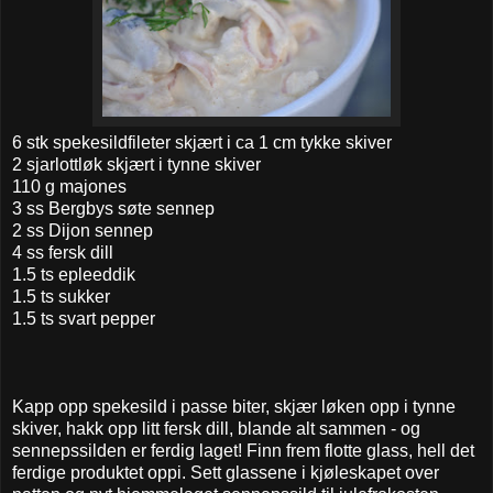
6 stk spekesildfileter skjært i ca 1 cm tykke skiver
2 sjarlottløk skjært i tynne skiver
110 g majones
3 ss Bergbys søte sennep
2 ss Dijon sennep
4 ss fersk dill
1.5 ts epleeddik
1.5 ts sukker
1.5 ts svart pepper
Kapp opp spekesild i passe biter, skjær løken opp i tynne
skiver, hakk opp litt fersk dill, blande alt sammen - og
sennepssilden er ferdig laget! Finn frem flotte glass, hell det
ferdige produktet oppi. Sett glassene i kjøleskapet over