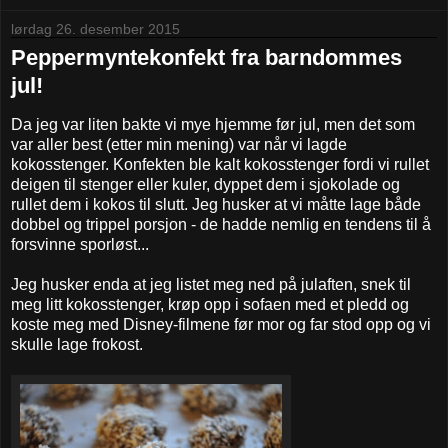
lørdag 26. desember 2015
Peppermyntekonfekt fra barndommes
jul!
Da jeg var liten bakte vi mye hjemme før jul, men det som
var aller best (etter min mening) var når vi lagde
kokosstenger. Konfekten ble kalt kokosstenger fordi vi rullet
deigen til stenger eller kuler, dyppet dem i sjokolade og
rullet dem i kokos til slutt. Jeg husker at vi måtte lage både
dobbel og trippel porsjon - de hadde nemlig en tendens til å
forsvinne sporløst...
Jeg husker enda at jeg listet meg ned på julaften, snek til
meg litt kokosstenger, krøp opp i sofaen med et pledd og
koste meg med Disney-filmene før mor og far stod opp og vi
skulle lage frokost.