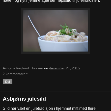
natten og nyt hjemmelaget sennepssild til julefrokosten.
Asbjørn Reglund Thorsen
on
desember 24, 2015
2 kommentarer:
Del
Asbjørns julesild
Sild har vært en juletradisjon i hjemmet mitt med flere