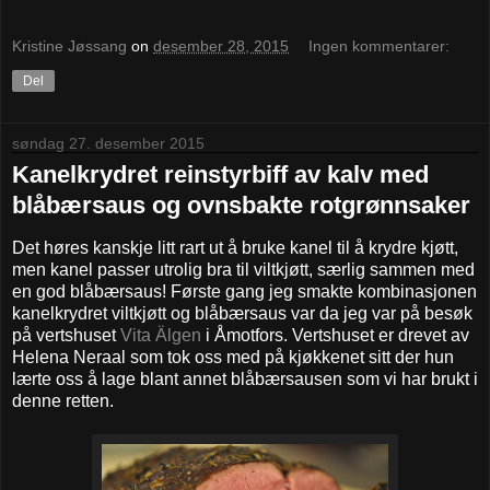
Kristine Jøssang
on
desember 28, 2015
Ingen kommentarer:
Del
søndag 27. desember 2015
Kanelkrydret reinstyrbiff av kalv med
blåbærsaus og ovnsbakte rotgrønnsaker
Det høres kanskje litt rart ut å bruke kanel til å krydre kjøtt,
men kanel passer utrolig bra til viltkjøtt, særlig sammen med
en god blåbærsaus! Første gang jeg smakte kombinasjonen
kanelkrydret viltkjøtt og blåbærsaus var da jeg var på besøk
på vertshuset
Vita Älgen
i Åmotfors. Vertshuset er drevet av
Helena Neraal som tok oss med på kjøkkenet sitt der hun
lærte oss å lage blant annet blåbærsausen som vi har brukt i
denne retten.