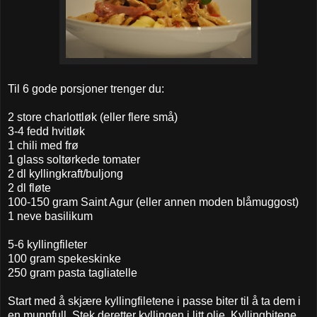
Til 6 gode porsjoner trenger du:
2 store charlottløk (eller flere små)
3-4 fedd hvitløk
1 chili med frø
1 glass soltørkede tomater
2 dl kyllingkraft/buljong
2 dl fløte
100-150 gram Saint Agur (eller annen moden blåmuggost)
1 neve basilikum
5-6 kyllingfileter
100 gram spekeskinke
250 gram pasta tagliatelle
Start med å skjære kyllingfiletene i passe biter til å ta dem i
en munnfull. Stek deretter kyllingen i litt olje. Kyllingbitene