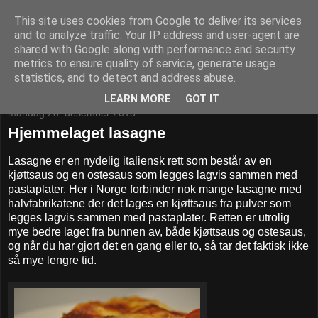
This site uses cookies from Google to deliver its services
Kom til bords!
and to analyze traffic. Your IP address and user-agent are
shared with Google along with performance and security
metrics to ensure quality of service, generate usage
statistics, and to detect and address abuse.
▼
LEARN MORE
GOT IT
mandag 28. desember 2015
Hjemmelaget lasagne
Lasagne er en nydelig italiensk rett som består av en
kjøttsaus og en ostesaus som legges lagvis sammen med
pastaplater. Her i Norge forbinder nok mange lasagne med
halvfabrikatene der det lages en kjøttsaus fra pulver som
legges lagvis sammen med pastaplater. Retten er utrolig
mye bedre laget fra bunnen av, både kjøttsaus og ostesaus,
og når du har gjort det en gang eller to, så tar det faktisk ikke
så mye lengre tid.