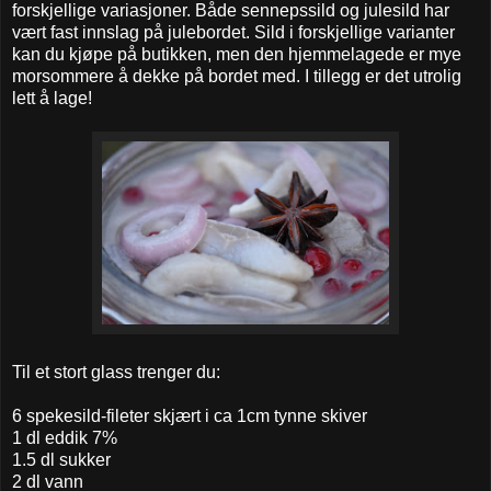
forskjellige variasjoner. Både sennepssild og julesild har
vært fast innslag på julebordet. Sild i forskjellige varianter
kan du kjøpe på butikken, men den hjemmelagede er mye
morsommere å dekke på bordet med. I tillegg er det utrolig
lett å lage!
Til et stort glass trenger du:
6 spekesild-fileter skjært i ca 1cm tynne skiver
1 dl eddik 7%
1.5 dl sukker
2 dl vann