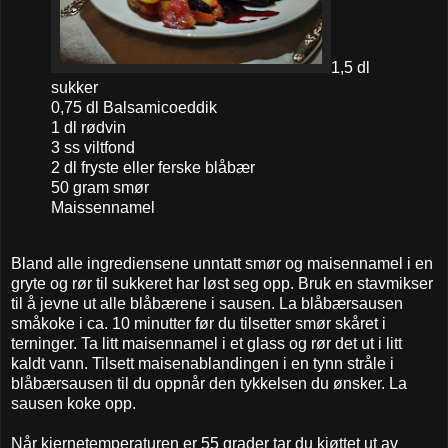
1,5 dl
sukker
0,75 dl Balsamicoeddik
1 dl rødvin
3 ss viltfond
2 dl fryste eller ferske blåbær
50 gram smør
Maissennamel
Bland alle ingrediensene unntatt smør og maisennamel i en
gryte og rør til sukkeret har løst seg opp. Bruk en stavmikser
til å jevne ut alle blåbærene i sausen. La blåbærsausen
småkoke i ca. 10 minutter før du tilsetter smør skåret i
terninger. Ta litt maisennamel i et glass og rør det ut i litt
kaldt vann. Tilsett maisenablandingen i en tynn stråle i
blåbærsausen til du oppnår den tykkelsen du ønsker. La
sausen koke opp.
Når kjernetemperaturen er 55 grader tar du kjøttet ut av