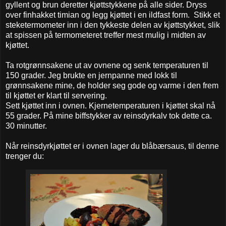
gyllent og brun deretter kjøttstykkene på alle sider. Dryss
over finhakket timian og legg kjøttet i en ildfast form. Stikk et
steketermometer inn i den tykkeste delen av kjøttstykket, slik
at spissen på termometeret treffer mest mulig i midten av
kjøttet.
Ta rotgrønnsakene ut av ovnene og senk temperaturen til
150 grader. Jeg brukte en jernpanne med lokk til
grønnsakene mine, de holder seg gode og varme i den frem
til kjøttet er klart til servering.
Sett kjøttet inn i ovnen. Kjernetemperaturen i kjøttet skal nå
55 grader. På mine biffstykker av reinsdyrkalv tok dette ca.
30 minutter.
Når reinsdyrkjøttet er i ovnen lager du blåbærsaus, til denne
trenger du: