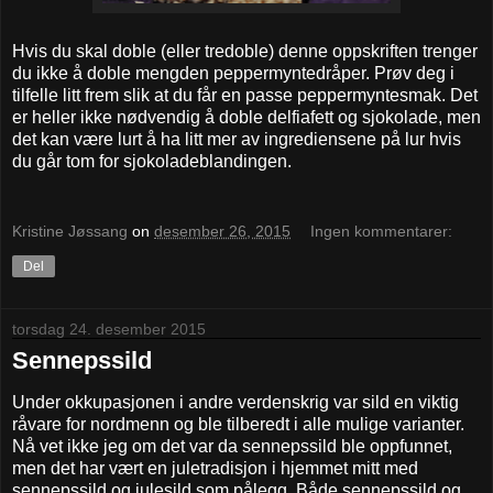
Hvis du skal doble (eller tredoble) denne oppskriften trenger
du ikke å doble mengden peppermyntedråper. Prøv deg i
tilfelle litt frem slik at du får en passe peppermyntesmak. Det
er heller ikke nødvendig å doble delfiafett og sjokolade, men
det kan være lurt å ha litt mer av ingrediensene på lur hvis
du går tom for sjokoladeblandingen.
Kristine Jøssang
on
desember 26, 2015
Ingen kommentarer:
Del
torsdag 24. desember 2015
Sennepssild
Under okkupasjonen i andre verdenskrig var sild en viktig
råvare for nordmenn og ble tilberedt i alle mulige varianter.
Nå vet ikke jeg om det var da sennepssild ble oppfunnet,
men det har vært en juletradisjon i hjemmet mitt med
sennepssild og julesild som pålegg. Både sennepssild og