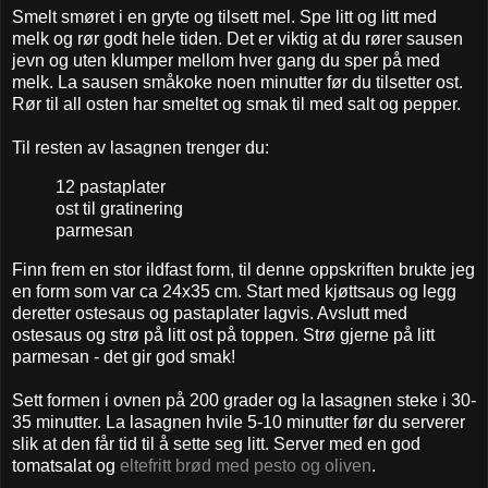
Smelt smøret i en gryte og tilsett mel. Spe litt og litt med
melk og rør godt hele tiden. Det er viktig at du rører sausen
jevn og uten klumper mellom hver gang du sper på med
melk. La sausen småkoke noen minutter før du tilsetter ost.
Rør til all osten har smeltet og smak til med salt og pepper.
Til resten av lasagnen trenger du:
12 pastaplater
ost til gratinering
parmesan
Finn frem en stor ildfast form, til denne oppskriften brukte jeg
en form som var ca 24x35 cm. Start med kjøttsaus og legg
deretter ostesaus og pastaplater lagvis. Avslutt med
ostesaus og strø på litt ost på toppen. Strø gjerne på litt
parmesan - det gir god smak!
Sett formen i ovnen på 200 grader og la lasagnen steke i 30-
35 minutter. La lasagnen hvile 5-10 minutter før du serverer
slik at den får tid til å sette seg litt. Server med en god
tomatsalat og
eltefritt brød med pesto og oliven
.