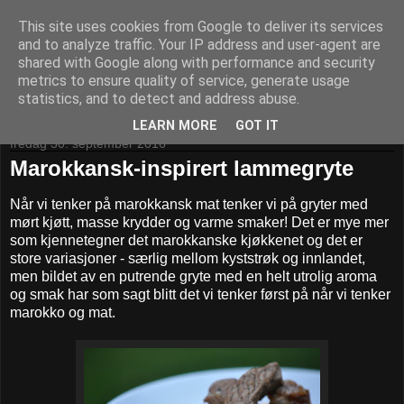
This site uses cookies from Google to deliver its services
Kom til bords!
and to analyze traffic. Your IP address and user-agent are
shared with Google along with performance and security
metrics to ensure quality of service, generate usage
statistics, and to detect and address abuse.
▼
LEARN MORE
GOT IT
fredag 30. september 2016
Marokkansk-inspirert lammegryte
Når vi tenker på marokkansk mat tenker vi på gryter med
mørt kjøtt, masse krydder og varme smaker! Det er mye mer
som kjennetegner det marokkanske kjøkkenet og det er
store variasjoner - særlig mellom kyststrøk og innlandet,
men bildet av en putrende gryte med en helt utrolig aroma
og smak har som sagt blitt det vi tenker først på når vi tenker
marokko og mat.