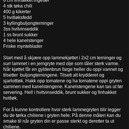
6 cm finhakket ingefær
4 stk tøka chili
400 g kikerter
5 hvitløksfedd
3 kyllingbuljongterninger
3ss hvitvinseddik
1 ss brunt sukker
4 hele kanelstenger
Friske mynteblader
Start med å skjære opp lammekjøttet i 2x2 cm terninger og
surr lammet i en jerngryte med olje som tåler sterk varme.
Når kjøttet får en gyldenbrun farge heller du oppi vannet og
tilsetter buljongterningene. Tilsett alt krydderet og
sjarlottløk. Hakk opp tomatene og ha tomatene oppi gryten
sammen med kanelstengene. Kanelstengene kan tas ut før
servering. Hell i hvitvinseddik, brunt sukker og finhakket
hvitløk.
For å kunne kontrollere hvor sterk lammegryten blir legger
du de tørka chiliene i gryten hele. På denne måten kan du
smake til når gryten din er passe sterkt og deretter ta ut
chiliene.