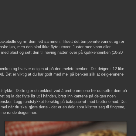
 bakebolle og rør dem lett sammen. Tilsett det tempererte vannet og rør
ke løs, men den skal ikke flyte utover. Juster med vann eller
med plast og sett den til heving natten over på kjøkkenbenken (10-20
enken og hvelver deigen ut på den melete benken. Del deigen i 12 like
rød. Det er viktig at du har godt med mel på benken slik at deig-emnene
ndstykke. Dette gjør du enklest ved å brette emnene før du setter dem på
t og la det flyte litt ut i hånden, brett inn kantene på deigen noen
ønsker. Legg rundstykket forsiktig på bakepapiret med brettene ned. Det
mel når du skal gjøre dette - det er en deig som klistrer seg til fingrene,
 fine runde deigemner.