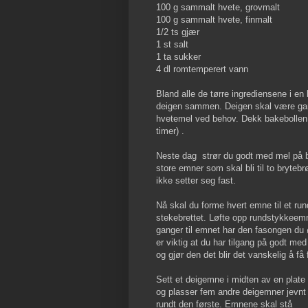
100 g sammalt hvete, grovmalt
100 g sammalt hvete, finmalt
1/2 ts gjær
1 st salt
1 ta sukker
4 dl romtemperert vann
Bland alle de tørre ingrediensene i en
deigen sammen. Deigen skal være gans
hvetemel ved behov. Dekk bakebollen 
timer) .
Neste dag strør du godt med mel på b
store emner som skal bli til to bryteb
ikke setter seg fast.
Nå skal du forme hvert emne til et ru
stekebrettet. Løfte opp rundstykkeemne
ganger til emnet har den fasongen du 
er viktig at du har tilgang på godt med 
og gjør den det blir det vanskelig å få
Sett et deigemne i midten av en plate
og plasser fem andre deigemner jevnt
rundt den første. Emnene skal stå