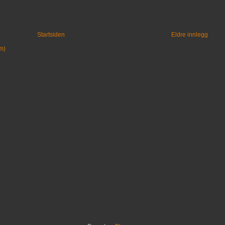
Startsiden
Eldre innlegg
m)