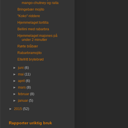
mango-chutney og raita
Bringebær mojito
"Koko"-riddere
Hjemmelaget tortilla
Bellini med rabarbra
Hjemmelaget majones på
under 2 minutter
Rørte blåbær
Rabarbramojito
Eltefritt brytebrød
►
juni
(6)
►
mai
(11)
►
april
(6)
►
mars
(8)
►
februar
(8)
►
januar
(5)
►
2015
(52)
Rapporter uriktig bruk