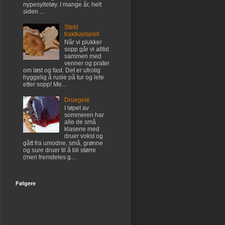
nypesyltetøy. I mange år, helt
siden ...
Stekt
traktkantarell
Når vi plukker
sopp går vi alltid
sammen med
venner og prater
om løst og fast. Det er utrolig
hyggelig å rusle på tur og lete
etter sopp! Me...
Druegelé
I løpet av
sommeren har
alle de små
klasene med
druer vokst og
gått fra umodne, små, grønne
og sure druer til å bli større
(men fremdeles g...
Følgere