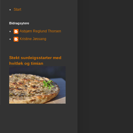
Start
Bidragsytere
Asbjørn Reglund Thorsen
Kristine Jøssang
Stekt surdeigsstarter med
hvitløk og timian