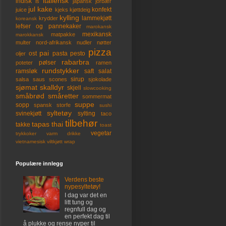
italiensk
indisk
is
japansk
jorbær
jul
kake
konfekt
juice
kjeks
kjøttdeig
kylling
lammekjøtt
krydder
koreansk
lefser og pannekaker
marokansk
mexikansk
matpakke
marokkansk
multer
nord-afrikansk
nudler
nøtter
pizza
pai
ost
pasta
pesto
oljer
rabarbra
pølser
poteter
ramen
rundstykker
ramsløk
saft
salat
sirup
salsa
saus
scones
sjokolade
sjømat
skalldyr
skjell
slowcooking
småbrød
småretter
sommermat
suppe
sopp
spansk
storfe
sushi
syltetøy
svinekjøtt
sylting
taco
tilbehør
tapas
thai
takke
toast
vegetar
trykkoker
varm drikke
vietnamesisk
viltkjøtt
wrap
Populære innlegg
Verdens beste
nypesyltetøy!
I dag var det en
litt tung og
regnfull dag og
en perfekt dag til
å plukke og rense nyper til