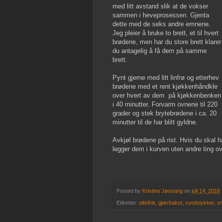
med litt avstand slik at de vokser
sammen i heveprosessen. Gjenta
dette med de seks andre emnene.
Jeg pleier å bruke to brett, et til hvert
brødene, men har du store brett klarer
du antagelig å få dem på samme
brett.
Pynt gjerne med litt linfrø og etterhev
brødene med et rent kjøkkenhåndkle
over hvert av dem på kjøkkenbenken
i 40 minutter. Forvarm ovnene til 220
grader og stek brytebrødene i ca. 20
minutter til de har blitt gyldne.
Avkjøl brødene på rist. Hvis du skal 
legger dem i kurven uten andre ting o
Posted by
Kristine Jøssang
on
juli 14, 2016
Etiketter:
eltefritt
,
gjærbakst
,
rundstykker
,
s