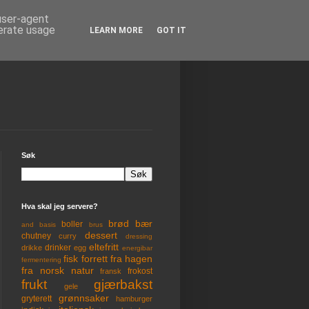
 user-agent
nerate usage
LEARN MORE
GOT IT
Søk
Hva skal jeg servere?
brød
bær
boller
and
basis
brus
dessert
chutney
curry
dressing
eltefritt
drinker
drikke
egg
energibar
fisk
forrett
fra hagen
fermentering
fra norsk natur
frokost
fransk
frukt
gjærbakst
gele
grønnsaker
gryterett
hamburger