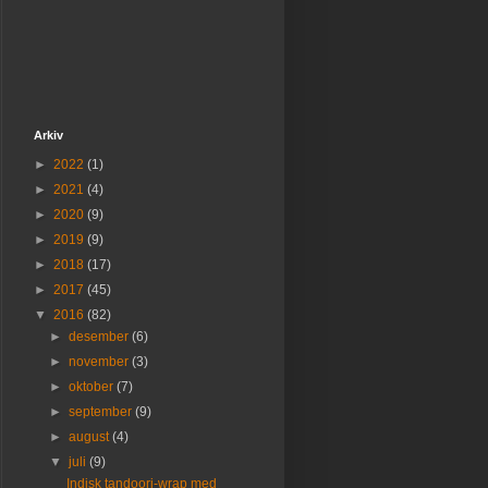
Arkiv
►
2022
(1)
►
2021
(4)
►
2020
(9)
►
2019
(9)
►
2018
(17)
►
2017
(45)
▼
2016
(82)
►
desember
(6)
►
november
(3)
►
oktober
(7)
►
september
(9)
►
august
(4)
▼
juli
(9)
Indisk tandoori-wrap med