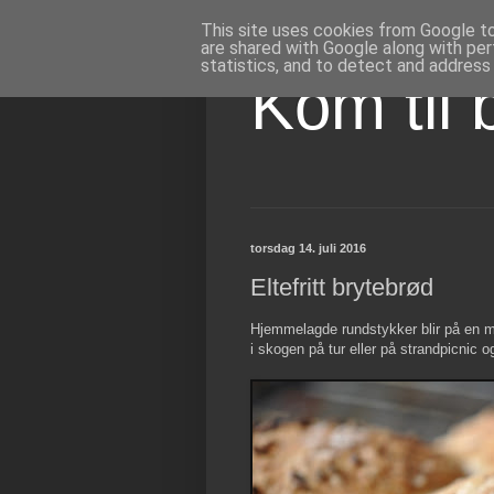
This site uses cookies from Google to 
are shared with Google along with per
statistics, and to detect and address
Kom til 
torsdag 14. juli 2016
Eltefritt brytebrød
Hjemmelagde rundstykker blir på en må
i skogen på tur eller på strandpicnic 