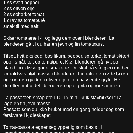
1 ss svart pepper
2 ss oliven olje
2 ss soltørket tomat
1 drøy ss tomatpuré
smak til med salt
Skjær tomatene i 4 og legg dem over i blenderen. La
blenderen gå til du har en jevn og fin tomatsaus.
Tilsett hvitløksfedd, basilikum, pepper, soltørket tomat skjært
opp i småbiter, og tomatpuré. Kjør blenderen på nytt og
bland inn disse gode smakene. Du skal nå stå igjen med en
forholdsvis bløt masse i blenderen. Finhakk den røde løken
og surr den gylden i olivenoljen i en passende gryte. Hell
deretter innholdet i blenderen oppi gryta og rør sammen.
La passataen småputre i 10-15 min. Bruk stavmikser til å
lage en fin jevn masse.
Passata som du ikke bruker med en gang holder seg som
ferskvare i kjøleskapet.
Tomat-passata egner seg ypperlig som basis til