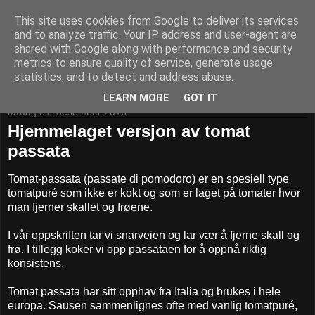
This site uses cookies from Google to deliver its services
Kom til bords!
and to analyze traffic. Your IP address and user-agent are
shared with Google along with performance and security
metrics to ensure quality of service, generate usage
statistics, and to detect and address abuse.
▼
LEARN MORE
GOT IT
lørdag 31. desember 2016
Hjemmelaget versjon av tomat
passata
Tomat-passata (passate di pomodoro) er en spesiell type
tomatpuré som ikke er kokt og som er laget på tomater hvor
man fjerner skallet og frøene.
I vår oppskriften tar vi snarveien og lar vær å fjerne skall og
frø. I tillegg koker vi opp passataen for å oppnå riktig
konsistens.
Tomat passata har sitt opphav fra Italia og brukes i hele
europa. Sausen sammenlignes ofte med vanlig tomatpuré,