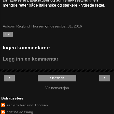
tomatbaserte pastasauser og som smakssetting til en
mengde retter både italienske og sterkere krydrede retter.
Asbjørn Reglund Thorsen
on
desember 31, 2016
Del
Ingen kommentarer:
Legg inn en kommentar
‹
›
Startsiden
Vis nettversjon
Bidragsytere
Asbjørn Reglund Thorsen
Kristine Jøssang