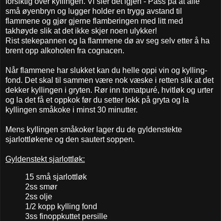
forsiktig over kyllingen. Vi sier det igjen - Pass på at alle
små øyenbryn og lugger holder en trygg avstand til
flammene og gjør gjerne flamberingen med litt med
takhøyde slik at det ikke skjer noen ulykker!
Rist stekepannen og la flammene dø av seg selv etter å ha
brent opp alkoholen fra cognacen.
Når flammene har slukket kan du helle oppi vin og kylling-
fond. Det skal til sammen være nok væske i retten slik at det
dekker kyllingen i gryten. Rør inn tomatpuré, hvitløk og urter
og la det få et oppkok før du setter lokk på gryta og la
kyllingen småkoke i minst 30 minutter.
Mens kyllingen småkoker lager du de gyldenstekte
sjarlottløkene og den sautert soppen.
Gyldenstekt sjarlottløk:
15 små sjarlottløk
2ss smør
2ss olje
1/2 kopp kylling fond
3ss finoppkuttet persille