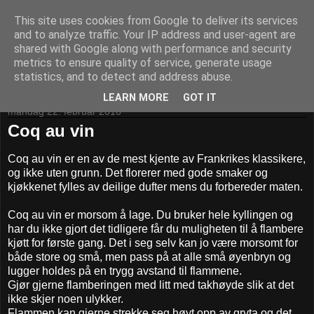
This site uses cookies from Google to deliver its services
Kom til bords!
and to analyze traffic. Your IP address and user-agent are
shared with Google along with performance and security
metrics to ensure quality of service, generate usage
statistics, and to detect and address abuse.
▼
LEARN MORE
GOT IT
mandag 22. februar 2016
Coq au vin
Coq au vin er en av de mest kjente av Frankrikes klassikere,
og ikke uten grunn. Det florerer med gode smaker og
kjøkkenet fylles av deilige dufter mens du forbereder maten.
Coq au vin er morsom å lage. Du bruker hele kyllingen og
har du ikke gjort det tidligere får du muligheten til å flambere
kjøtt for første gang. Det i seg selv kan jo være morsomt for
både store og små, men pass på at alle små øyenbryn og
lugger holdes på en trygg avstand til flammene.
Gjør gjerne flamberingen med litt med takhøyde slik at det
ikke skjer noen ulykker.
Flammen kan gjerne strekke seg høyt opp av gryta og det