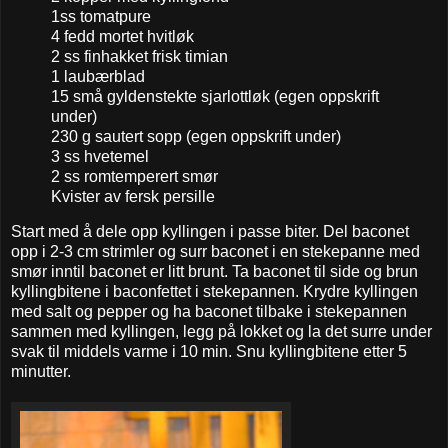
1ss tomatpure
4 fedd mortet hvitløk
2 ss finhakket frisk timian
1 laubærblad
15 små gyldenstekte sjarlottløk (egen oppskrift
under)
230 g sautert sopp (egen oppskrift under)
3 ss hvetemel
2 ss romtemperert smør
Kvister av fersk persille
Start med å dele opp kyllingen i passe biter. Del baconet
opp i 2-3 cm strimler og surr baconet i en stekepanne med
smør inntil baconet er litt brunt. Ta baconet til side og brun
kyllingbitene i baconfettet i stekepannen. Krydre kyllingen
med salt og pepper og ha baconet tilbake i stekepannen
sammen med kyllingen, legg på lokket og la det surre under
svak til middels varme i 10 min. Snu kyllingbitene etter 5
minutter.