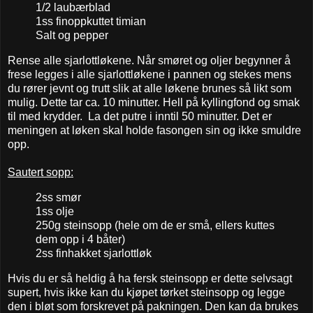
1/2 laubærblad
1ss finoppkuttet timian
Salt og pepper
Rense alle sjarlottløkene. Når smøret og oljer begynner å
frese legges i alle sjarlottløkene i pannen og stekes mens
du rører jevnt og trutt slik at alle løkene brunes så likt som
mulig. Dette tar ca. 10 minutter. Hell på kyllingfond og smak
til med krydder. La det putre i inntil 50 minutter. Det er
meningen at løken skal holde fasongen sin og ikke smuldre
opp.
Sautert sopp:
2ss smør
1ss olje
250g steinsopp (hele om de er små, ellers kuttes
dem opp i 4 båter)
2ss finhakket sjarlottløk
Hvis du er så heldig å ha fersk steinsopp er dette selvsagt
supert, hvis ikke kan du kjøpet tørket steinsopp og legge
den i bløt som forskrevet på pakningen. Den kan da brukes