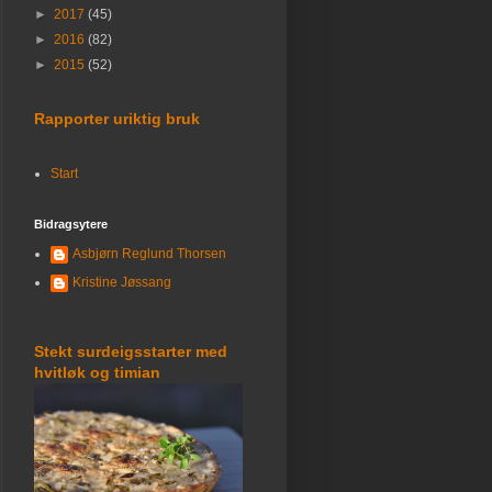
►
2017
(45)
►
2016
(82)
►
2015
(52)
Rapporter uriktig bruk
Start
Bidragsytere
Asbjørn Reglund Thorsen
Kristine Jøssang
Stekt surdeigsstarter med
hvitløk og timian