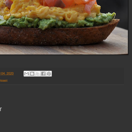
l 04, 2020
,
toast
r