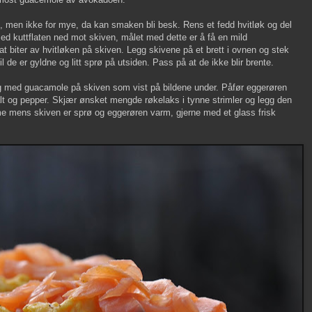
en, men ikke for mye, da kan smaken bli besk. Rens et fedd hvitløk og del
med kuttflaten ned mot skiven, målet med dette er å få en mild
at biter av hvitløken på skiven. Legg skivene på et brett i ovnen og stek
l de er gyldne og litt sprø på utsiden. Pass på at de ikke blir brente.
g med guacamole på skiven som vist på bildene under. Påfør eggerøren
lt og pepper. Skjær ønsket mengde røkelaks i tynne strimler og legg den
 mens skiven er sprø og eggerøren varm, gjerne med et glass frisk