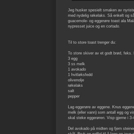
Jeg husker spesielt smaken av nyrist
med nydelig røkelaks. Så enkelt og s
guacemole- og eggerøre toast ala Ma
nypresset juice og en cortado.
Til to store toast trenger du:
To store skiver av et godt brød, feks.
3 egg
3 ss melk
1 avokado
1 hvitløksfedd
olivenolje
røkelaks
salt
pepper
Lag eggerøre av eggene. Knus eggene 
melk (eller vann) som antall egg og vi
skal steke eggerøren. Visp gjerne i 3-4
Del avokado på midten og fjern steinen.
skål. Bruk en gaffel til å lage en je