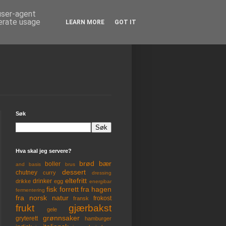
 user-agent
nerate usage
LEARN MORE
GOT IT
Søk
Hva skal jeg servere?
brød
bær
boller
and
basis
brus
dessert
chutney
curry
dressing
eltefritt
drinker
drikke
egg
energibar
fisk
forrett
fra hagen
fermentering
fra norsk natur
frokost
fransk
frukt
gjærbakst
gele
grønnsaker
gryterett
hamburger