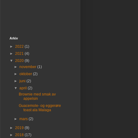
Arkiv
►
2022
(1)
►
2021
(4)
▼
2020
(9)
►
november
(1)
►
oktober
(2)
►
juni
(2)
▼
april
(2)
Brownie med smak av
appelsin
Guacemole- og eggerøre
toast ala Malaga
►
mars
(2)
►
2019
(9)
►
2018
(17)