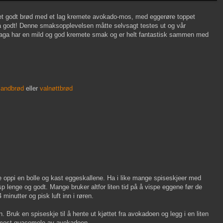
et godt brød med et lag kremete avokado-mos, med eggerøre toppet
å godt! Denne smaksopplevelsen måtte selvsagt testes ut og vår
laga har en mild og god kremete smak og er helt fantastisk sammen med
landbrød
eller
valnøttbrød
oppi en bolle og kast eggeskallene. Ha i like mange spiseskjeer med
sp lenge og godt. Mange bruker altfor liten tid på å vispe eggene før de
 minutter og pisk luft inn i røren.
 Bruk en spiseskje til å hente ut kjøttet fra avokadoen og legg i en liten
vn most guacemole av avokadoen.