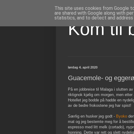
This site uses cookies from Google to 
are shared with Google along with per
statistics, and to detect and address
Kom til 
lørdag 4. april 2020
Guacemole- og eggerør
På en jobbreise til Malaga i slutten av
riktignok kjølig om morgen, men etter 
Hotellet jeg bodde på hadde en nydeli
av de bedre frokostene jeg har spist!
Særlig en husker jeg godt -
Byoko
den
mat og jeg bestemte meg for å bestil
espresso med litt melk (cortado), nypr
honning. Dette var rett og slett nydelig