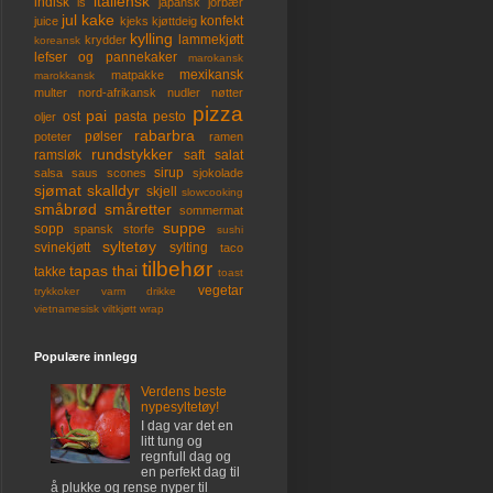
italiensk
indisk
is
japansk
jorbær
jul
kake
konfekt
juice
kjeks
kjøttdeig
kylling
lammekjøtt
krydder
koreansk
lefser og pannekaker
marokansk
mexikansk
matpakke
marokkansk
multer
nord-afrikansk
nudler
nøtter
pizza
pai
ost
pasta
pesto
oljer
rabarbra
pølser
poteter
ramen
rundstykker
ramsløk
saft
salat
sirup
salsa
saus
scones
sjokolade
sjømat
skalldyr
skjell
slowcooking
småbrød
småretter
sommermat
suppe
sopp
spansk
storfe
sushi
syltetøy
svinekjøtt
sylting
taco
tilbehør
tapas
thai
takke
toast
vegetar
trykkoker
varm drikke
vietnamesisk
viltkjøtt
wrap
Populære innlegg
Verdens beste
nypesyltetøy!
I dag var det en
litt tung og
regnfull dag og
en perfekt dag til
å plukke og rense nyper til