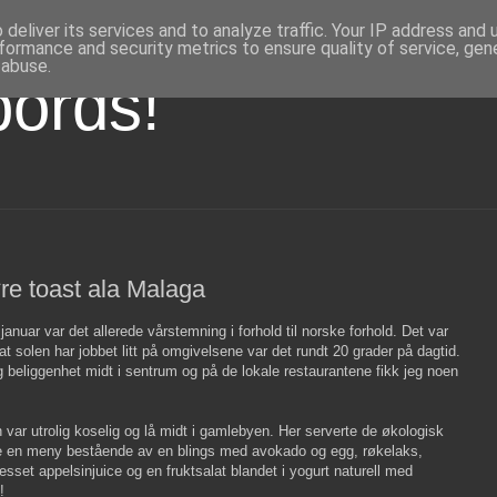
deliver its services and to analyze traffic. Your IP address and
formance and security metrics to ensure quality of service, ge
 abuse.
bords!
e toast ala Malaga
 januar var det allerede vårstemning i forhold til norske forhold. Det var
at solen har jobbet litt på omgivelsene var det rundt 20 grader på dagtid.
g beliggenhet midt i sentrum og på de lokale restaurantene fikk jeg noen
 var utrolig koselig og lå midt i gamlebyen. Her serverte de økologisk
le en meny bestående av en blings med avokado og egg, røkelaks,
esset appelsinjuice og en fruktsalat blandet i yogurt naturell med
!