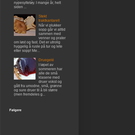
nypesyltetøy. I mange år, helt
siden ...
Stekt
traktkantarell
Når vi plukker
sopp går vi alltid
sammen med
venner og prater
om løst og fast. Det er utrolig
hyggelig å rusle på tur og lete
etter sopp! Me...
Druegelé
I løpet av
sommeren har
alle de små
klasene med
druer vokst og
gått fra umodne, små, grønne
og sure druer til å bli større
(men fremdeles g...
Følgere