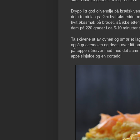
Drypp litt god olivenolje på brødskiv
det i to på langs. Gni hvitløksfeddet 
hvitløkssmak på brødet, så ikke etterl
dem på 220 grader i ca 5-10 minutter ti
Ta skivene ut av ovnen og smør et la
oppå guacemolen og dryss over litt sa
på toppen. Server med med det samme
appelsinjuice og en cortado!