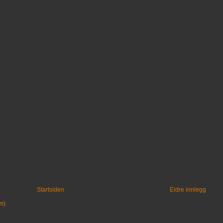
Startsiden
Eldre innlegg
m)