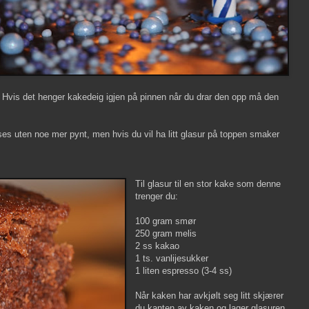
n. Hvis det henger kakedeig igjen på pinnen når du drar den opp må den
ses uten noe mer pynt, men hvis du vil ha litt glasur på toppen smaker
Til glasur til en stor kake som denne
trenger du:
100 gram smør
250 gram melis
2 ss kakao
1 ts. vanlijesukker
1 liten espresso (3-4 ss)
Når kaken har avkjølt seg litt skjærer
du kanten av kaken og lager glasuren.