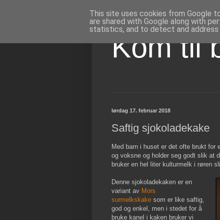
This site uses cookies from Google to 
are shared with Google along with per
statistics, and to detect and address
Kom til 
lørdag 17. februar 2018
Saftig sjokoladekake
Med barn i huset er det ofte brukt fo
og voksne og holder seg godt slik at d
bruker en hel liter kulturmelk i røren sli
Denne sjokoladekaken er en
variant av
Mors
surmelkskake
som er like saftig,
god og enkel, men i stedet for å
bruke kanel i kaken bruker vi