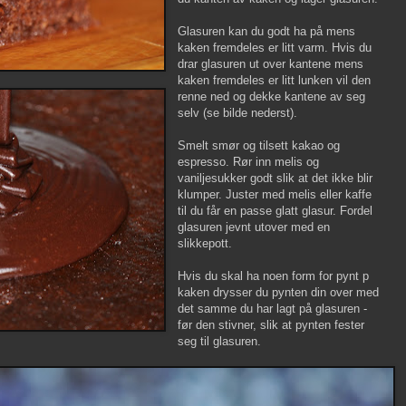
Glasuren kan du godt ha på mens
kaken fremdeles er litt varm. Hvis du
drar glasuren ut over kantene mens
kaken fremdeles er litt lunken vil den
renne ned og dekke kantene av seg
selv (se bilde nederst).
Smelt smør og tilsett kakao og
espresso. Rør inn melis og
vaniljesukker godt slik at det ikke blir
klumper. Juster med melis eller kaffe
til du får en passe glatt glasur. Fordel
glasuren jevnt utover med en
slikkepott.
Hvis du skal ha noen form for pynt p
kaken drysser du pynten din over med
det samme du har lagt på glasuren -
før den stivner, slik at pynten fester
seg til glasuren.