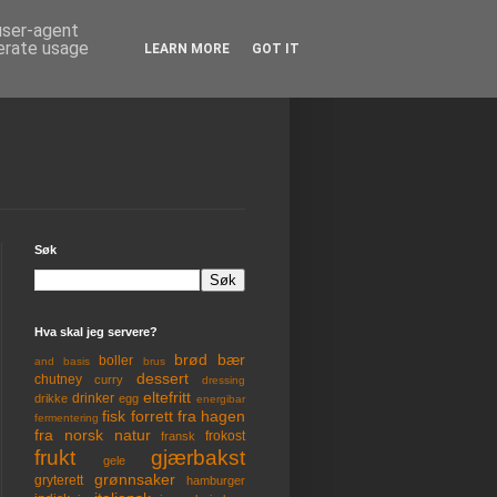
 user-agent
nerate usage
LEARN MORE
GOT IT
Søk
Hva skal jeg servere?
brød
bær
boller
and
basis
brus
dessert
chutney
curry
dressing
eltefritt
drinker
drikke
egg
energibar
fisk
forrett
fra hagen
fermentering
fra norsk natur
frokost
fransk
frukt
gjærbakst
gele
grønnsaker
gryterett
hamburger