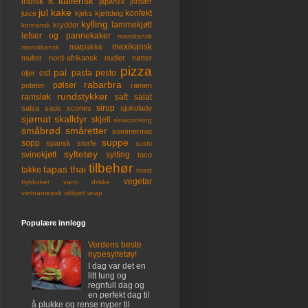
italiensk
indisk
is
japansk
jorbær
jul
kake
konfekt
juice
kjeks
kjøttdeig
kylling
lammekjøtt
krydder
koreansk
lefser og pannekaker
marokansk
mexikansk
matpakke
marokkansk
multer
nord-afrikansk
nudler
nøtter
pizza
pai
ost
pasta
pesto
oljer
rabarbra
pølser
poteter
ramen
rundstykker
ramsløk
saft
salat
sirup
salsa
saus
scones
sjokolade
sjømat
skalldyr
skjell
slowcooking
småbrød
småretter
sommermat
suppe
sopp
spansk
storfe
sushi
syltetøy
svinekjøtt
sylting
taco
tilbehør
tapas
thai
takke
toast
vegetar
trykkoker
varm drikke
vietnamesisk
viltkjøtt
wrap
Populære innlegg
Verdens beste
nypesyltetøy!
I dag var det en
litt tung og
regnfull dag og
en perfekt dag til
å plukke og rense nyper til