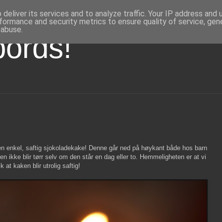
deliver its services and to analyze traffic. Your IP address and
formance and security metrics to ensure quality of service, ge
 abuse.
bords!
r en enkel, saftig sjokoladekake! Denne går ned på høykant både hos barn
en ikke blir tørr selv om den står en dag eller to. Hemmeligheten er at vi
k at kaken blir utrolig saftig!