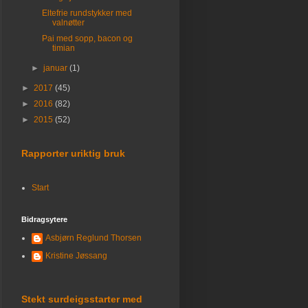
Eltefrie rundstykker med
valnøtter
Pai med sopp, bacon og
timian
►
januar
(1)
►
2017
(45)
►
2016
(82)
►
2015
(52)
Rapporter uriktig bruk
Start
Bidragsytere
Asbjørn Reglund Thorsen
Kristine Jøssang
Stekt surdeigsstarter med