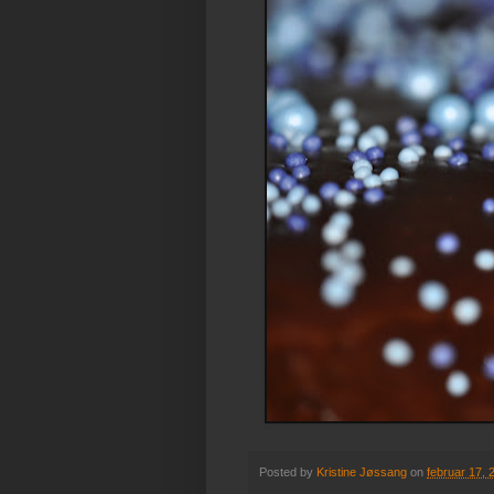
Posted by
Kristine Jøssang
on
februar 17, 