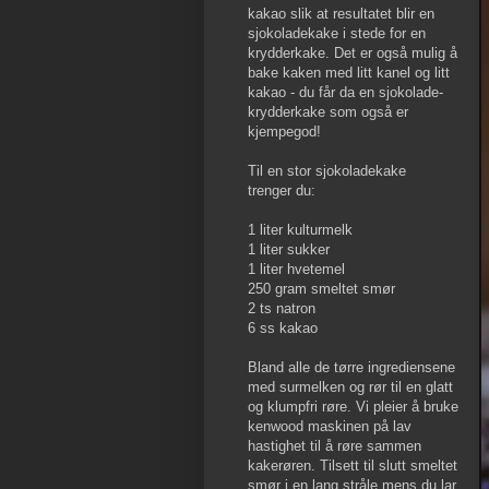
kakao slik at resultatet blir en
sjokoladekake i stede for en
krydderkake. Det er også mulig å
bake kaken med litt kanel og litt
kakao - du får da en sjokolade-
krydderkake som også er
kjempegod!
Til en stor sjokoladekake
trenger du:
1 liter kulturmelk
1 liter sukker
1 liter hvetemel
250 gram smeltet smør
2 ts natron
6 ss kakao
Bland alle de tørre ingrediensene
med surmelken og rør til en glatt
og klumpfri røre. Vi pleier å bruke
kenwood maskinen på lav
hastighet til å røre sammen
kakerøren. Tilsett til slutt smeltet
smør i en lang stråle mens du lar