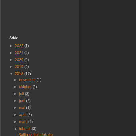
Arkiv
►
2022
(1)
►
2021
(4)
►
2020
(9)
►
2019
(9)
▼
2018
(17)
►
november
(1)
►
oktober
(1)
►
juli
(3)
►
juni
(2)
►
mai
(1)
►
april
(3)
►
mars
(2)
▼
februar
(3)
Saftig sjokoladekake