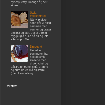
nypesyltetøy. I mange år, helt
siden ...
Stekt
traktkantarell
Når vi plukker
sopp går vi alltid
sammen med
venner og prater
om løst og fast. Det er utrolig
hyggelig å rusle på tur og lete
etter sopp! Me...
Druegelé
I løpet av
sommeren har
alle de små
klasene med
druer vokst og
gått fra umodne, små, grønne
og sure druer til å bli større
(men fremdeles g...
Følgere