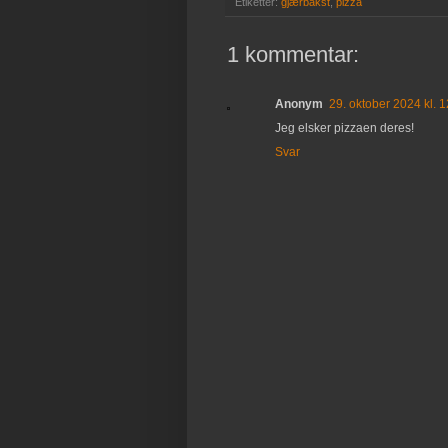
Etiketter:
gjærbakst
,
pizza
1 kommentar:
Anonym
29. oktober 2024 kl. 
Jeg elsker pizzaen deres!
Svar