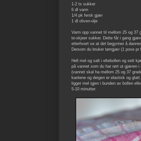
1-2 ts sukker
6 dl vann
1/4 pk fersk gjær
1 dl oliven-olje
Varm opp vannet til mellom 25 og 37 g
te-skjeer sukker. Dette får i gang gjæ
etterhvert se at det begynner å dannes
Dersom du bruker tørrgjær (1 pose pr ki
Hell mel og salt i eltebollen og sett k
på vannet som du har rørt ut gjæren i og
(vannet skal ha mellom 25 og 37 grade
kantene og deigen er elastisk og glatt
ligger mel igjen i bunden av bollen el
5-10 minutter.