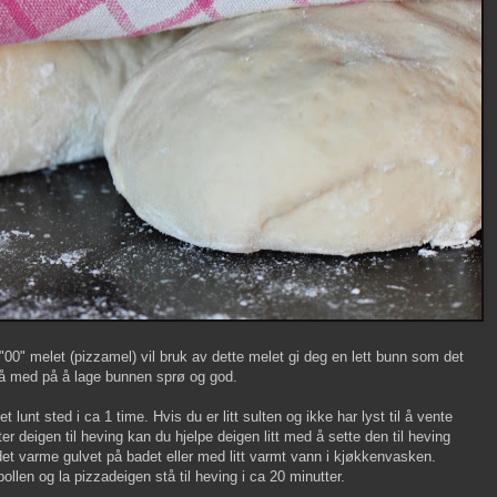
 "00" melet (pizzamel) vil bruk av dette melet gi deg en lett bunn som det
gså med på å lage bunnen sprø og god.
t lunt sted i ca 1 time. Hvis du er litt sulten og ikke har lyst til å vente
ter deigen til heving kan du hjelpe deigen litt med å sette den til heving
det varme gulvet på badet eller med litt varmt vann i kjøkkenvasken.
llen og la pizzadeigen stå til heving i ca 20 minutter.