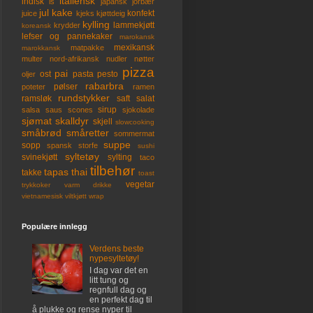
italiensk
indisk
is
japansk
jorbær
jul
kake
konfekt
juice
kjeks
kjøttdeig
kylling
lammekjøtt
krydder
koreansk
lefser og pannekaker
marokansk
mexikansk
matpakke
marokkansk
multer
nord-afrikansk
nudler
nøtter
pizza
pai
ost
pasta
pesto
oljer
rabarbra
pølser
poteter
ramen
rundstykker
ramsløk
saft
salat
sirup
salsa
saus
scones
sjokolade
sjømat
skalldyr
skjell
slowcooking
småbrød
småretter
sommermat
suppe
sopp
spansk
storfe
sushi
syltetøy
svinekjøtt
sylting
taco
tilbehør
tapas
thai
takke
toast
vegetar
trykkoker
varm drikke
vietnamesisk
viltkjøtt
wrap
Populære innlegg
Verdens beste
nypesyltetøy!
I dag var det en
litt tung og
regnfull dag og
en perfekt dag til
å plukke og rense nyper til