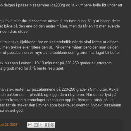
p deigen i passe pizzaemner (ca200g) og la klumpene hvile litt under ett
kjevle eller dra pizzaemne utover til en tynn bunn. Vi gjør begge deler
atet både på den ene og den andre måten, men du får en litt mer levende
r den dras utover.
t italienske kjøkkenet har en kasteteknikk når de skal forme ut deigen
ut, men trykke eller rotere den ut. På denne måten beholder man deigen
r ut pizzabunnen vil mye av luftboblene som gjæren har laget bli borte.
ek pizzaen i ovnen i 10-13 minutter på 220-250 grader alt ettersom
Følg godt med for å få beste resultatet.
halvstek resten av pizzabunnene på 220-250 grader i 5 minutter. Avkjøl
 du pakker dem i plastikk og legge dem i fryseren. Når du har lyst på
 ta en frossen hjemmelaget pizzabunn opp fra fryseren, stryk på litt
enser før du steker den i ovnen som beskrevet ovenfor. Nybakt pizzabunn
gså svært god.
ust 23, 2015