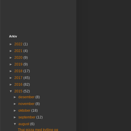
Arkiv
►
2022
(1)
►
2021
(4)
►
2020
(9)
►
2019
(9)
►
2018
(17)
►
2017
(45)
►
2016
(82)
▼
2015
(52)
►
desember
(8)
►
november
(8)
►
oktober
(18)
►
september
(12)
▼
august
(6)
Thai pizza med kylling og