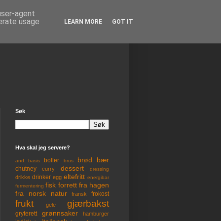
 user-agent
nerate usage
LEARN MORE
GOT IT
Søk
Hva skal jeg servere?
brød
bær
boller
and
basis
brus
dessert
chutney
curry
dressing
eltefritt
drinker
drikke
egg
energibar
fisk
forrett
fra hagen
fermentering
fra norsk natur
frokost
fransk
frukt
gjærbakst
gele
grønnsaker
gryterett
hamburger