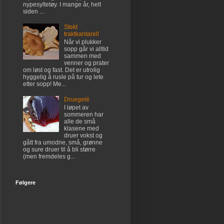
nypesyltetøy. I mange år, helt
siden ...
Stekt
traktkantarell
Når vi plukker
sopp går vi alltid
sammen med
venner og prater
om løst og fast. Det er utrolig
hyggelig å rusle på tur og lete
etter sopp! Me...
Druegelé
I løpet av
sommeren har
alle de små
klasene med
druer vokst og
gått fra umodne, små, grønne
og sure druer til å bli større
(men fremdeles g...
Følgere