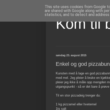
This site uses cookies from Google to 
are shared with Google along with per
statistics, and to detect and address
Kom til 
søndag 23. august 2015
Enkel og god pizzabu
Kunsten med å lage en god pizzabunn e
med mel. Jeg pleier å bruke en kjøkk
pleier jeg ikke å måle opp mengden me
utgangspunkt - så er det bare å prøve
Til en stor pizzadeig trenger du:
1 kg pizzamel eller hvetemel
1ts salt