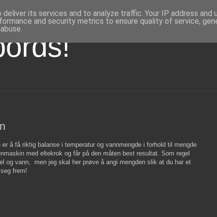
deliver its services and to analyze traffic. Your IP address and
formance and security metrics to ensure quality of service, ge
 abuse.
bords!
nn
r å få riktig balanse i temperatur og vannmengde i forhold til mengde
enmaskin med eltekrok og får på den måten best resultat. Som regel
l og vann, men jeg skal her prøve å angi mengden slik at du har et
 seg frem!