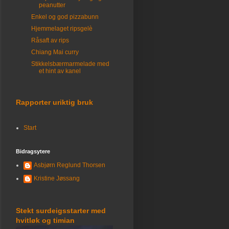
peanutter
Enkel og god pizzabunn
Hjemmelaget ripsgelè
Råsaft av rips
Chiang Mai curry
Stikkelsbærmarmelade med
et hint av kanel
Rapporter uriktig bruk
Start
Bidragsytere
Asbjørn Reglund Thorsen
Kristine Jøssang
Stekt surdeigsstarter med
hvitløk og timian