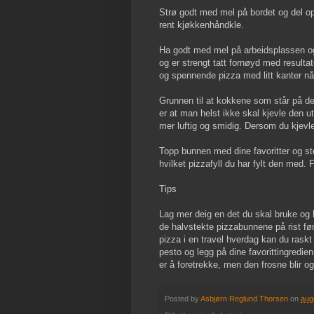
Strø godt med mel på bordet og del op
rent kjøkkenhåndkle.
Ha godt med mel på arbeidsplassen og 
og er strengt tatt fornøyd med result
og spennende pizza med litt kanter nå
Grunnen til at kokkene som står på de
er at man helst ikke skal kjevle den 
mer luftig og smidig. Dersom du kjevle
Topp bunnen med dine favoritter og st
hvilket pizzafyll du har fylt den med. 
Tips
Lag mer deig en det du skal bruke og 
de halvstekte pizzabunnene på rist før
pizza i en travel hverdag kan du raskt
pesto og legg på dine favorittingredi
er å foretrekke, men den frosne blir o
Posted by
Asbjørn Reglund Thorsen
on
aug