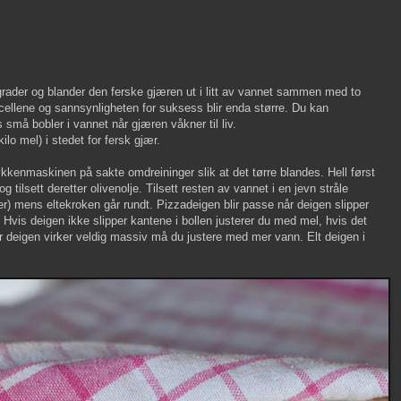
rader og blander den ferske gjæren ut i litt av vannet sammen med to
rcellene og sannsynligheten for suksess blir enda større. Du kan
 små bobler i vannet når gjæren våkner til liv.
lo mel) i stedet for fersk gjær.
jøkkenmaskinen på sakte omdreininger slik at det tørre blandes. Hell først
 tilsett deretter olivenolje. Tilsett resten av vannet i en jevn stråle
r) mens eltekroken går rundt. Pizzadeigen blir passe når deigen slipper
. Hvis deigen ikke slipper kantene i bollen justerer du med mel, hvis det
ler deigen virker veldig massiv må du justere med mer vann. Elt deigen i